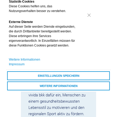
Statistik-Cookies
Diese Cookies helfen uns, das
Nutzungsverhalten besser zu verstehen.
Nein
Externe Dienste
Auf dieser Seite werden Dienste eingebunden,
die durch Drittanbieter bereitgestellt werden.
Diese erbringen ihre Services
eigenverantwortlich. In Einzelfällen müssen für
diese Funktionen Cookies gesetzt werden.
Weitere Informationen
Impressum
EINSTELLUNGEN SPEICHERN
Als
Gesundheitspartner der Black
WEITERE INFORMATIONEN
Forest Panthers
setzt sich die
vivida bkk dafür ein, Menschen zu
ALLE COOKIES AKZEPTIEREN
einem gesundheitsbewussten
Lebensstil zu motivieren und den
regionalen Sport aktiv zu fördern.